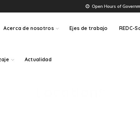
Open Hours of Governmen
zaje
Actualidad
Acerca de nosotros
Ejes de trabajo
REDC-Sa
zaje
Actualidad
Locations
Home
Events
Locations