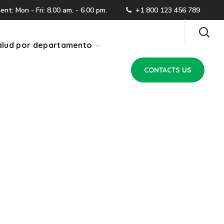
CONTACTS US
t: Mon - Fri: 8.00 am. - 6.00 pm.
+1 800 123 456 789
lud por departamento
CONTACTS US