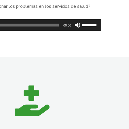
onar los problemas en los servicios de salud?
Utiliza
00:00
las
teclas
de
flecha
arriba/abajo
para
aumentar
o
disminuir
el
volumen.