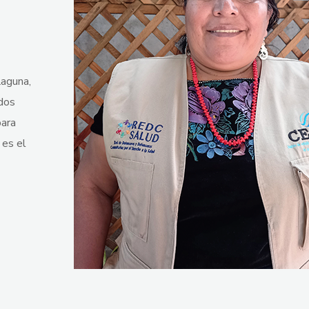
Laguna,
odos
para
 es el