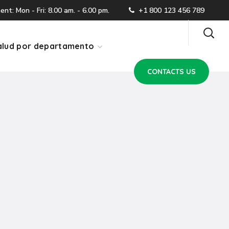
CONTACTS US
t: Mon - Fri: 8.00 am. - 6.00 pm.
+1 800 123 456 789
lud por departamento
CONTACTS US