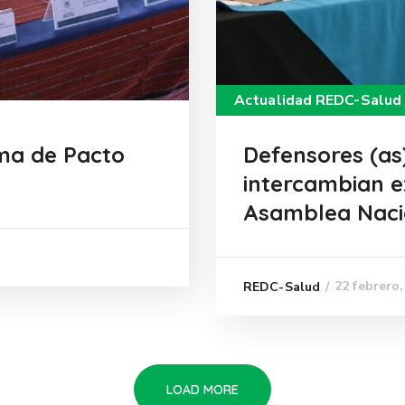
Actualidad REDC-Salud
rma de Pacto
Defensores (as
intercambian e
Asamblea Naci
22 febrero,
REDC-Salud
LOAD MORE