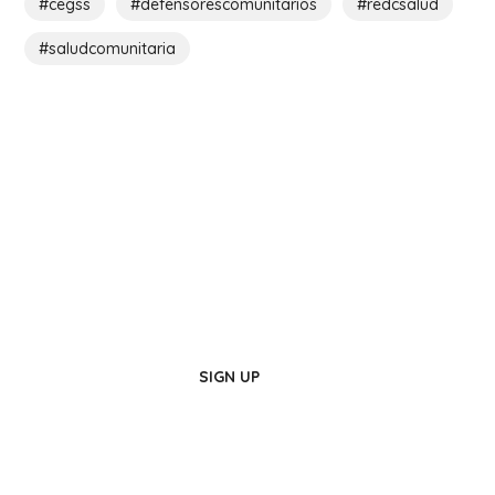
#cegss
#defensorescomunitarios
#redcsalud
#saludcomunitaria
Live Here!
Be a Part of Us
SIGN UP